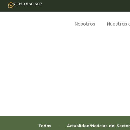
Ir
+51 920 560 507
al
contenido
Nosotros
Nuestras o
Todos
Actualidad/Noticias del Sector