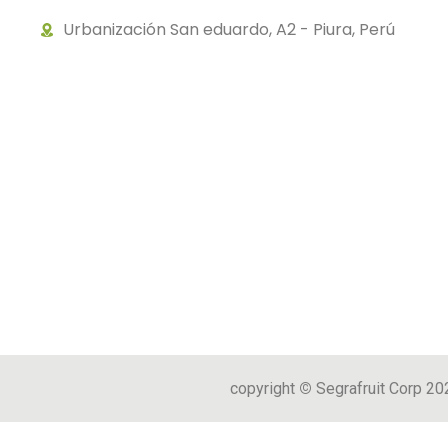
Urbanización San eduardo, A2 - Piura, Perú
copyright
©
Segrafruit Corp 20