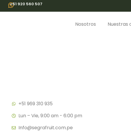
Ir
+51 920 560 507
al
contenido
Nosotros
Nuestras o
+51 969 310 935
Lun – Vie, 9:00 am - 6:00 pm
⁠Info@segrafruit.com.pe