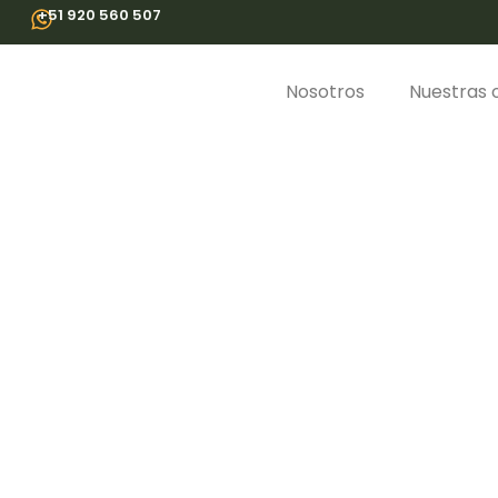
Ir
+51 920 560 507
al
contenido
Nosotros
Nuestras o